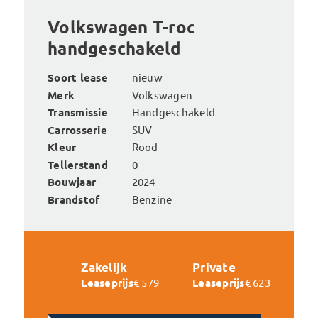
Volkswagen T-roc
handgeschakeld
Soort lease
nieuw
Merk
Volkswagen
Transmissie
Handgeschakeld
Carrosserie
SUV
Kleur
Rood
Tellerstand
0
Bouwjaar
2024
Brandstof
Benzine
Zakelijk
Private
Leaseprijs
€ 579
Leaseprijs
€ 623