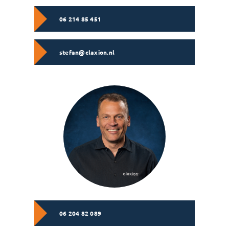
06 214 85 451
stefan@claxion.nl
06 204 82 089