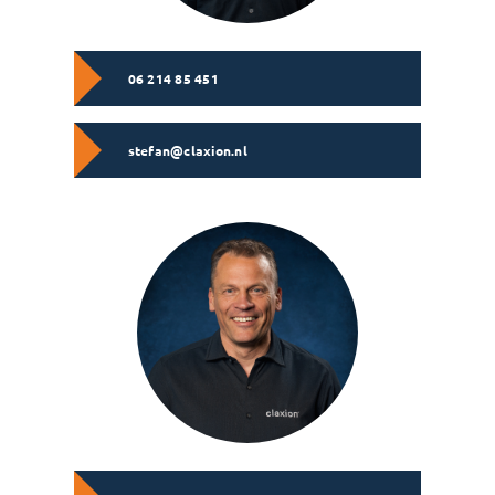
06 214 85 451
stefan@claxion.nl