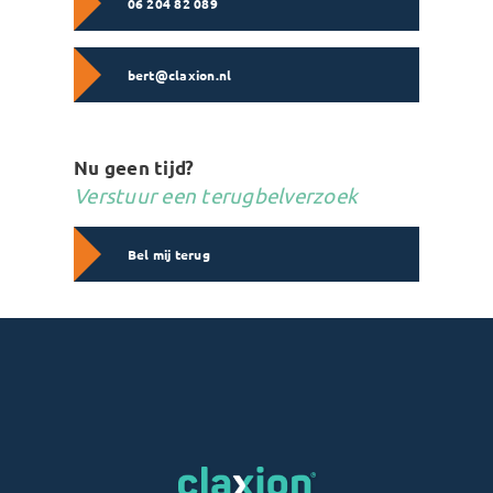
06 204 82 089
bert@claxion.nl
Nu geen tijd?
Verstuur een terugbelverzoek
Bel mij terug