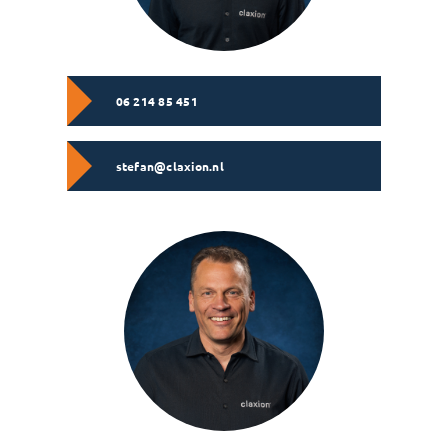
06 214 85 451
stefan@claxion.nl