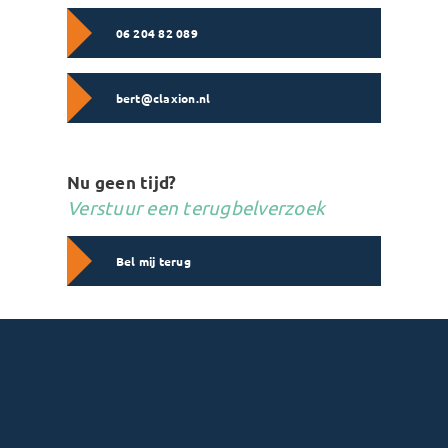
06 204 82 089
bert@claxion.nl
Nu geen tijd?
Verstuur een terugbelverzoek
Bel mij terug