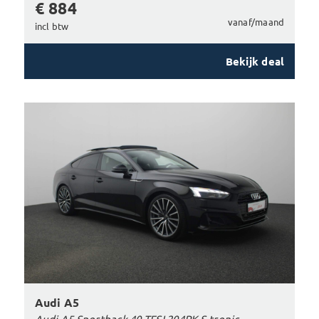
€ 884
vanaf/maand
incl btw
Bekijk deal
Audi A5
Audi A5 Sportback 40 TFSI 204PK S-tronic