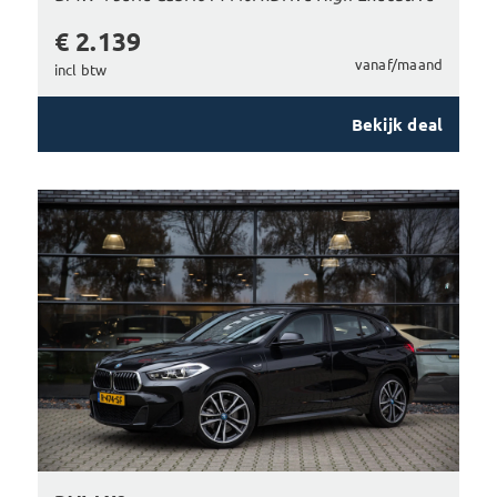
€ 2.139
vanaf/maand
incl btw
Bekijk deal