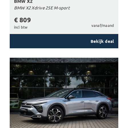
BMW X2
BMW X2 Xdrive 25E M-sport
€ 809
vanaf/maand
incl btw
Bekijk deal