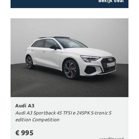
Bekijk deal
Audi A3
Audi A3 Sportback 45 TFSI e 245PK S-tronic S
edition Competition
€ 995
vanaf/maand